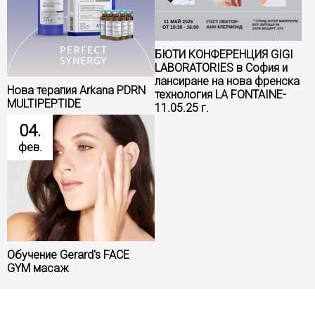
БЮТИ КОНФЕРЕНЦИЯ GIGI
LABORATORIES в София и
лансиране на нова френска
Нова терапия Arkana PDRN
технология LA FONTAINE-
MULTIPEPTIDE
11.05.25 г.
04.
фев.
Обучение Gerard's FACE
GYM масаж