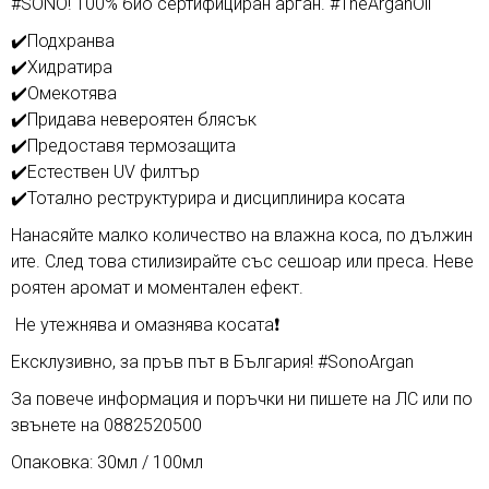
#SONO! 100% био сертифициран арган. #TheArganOil
✔️Подхранва
✔️Хидратира
✔️Омекотява
✔️Придава невероятен блясък
✔️Предоставя термозащита
✔️Естествен UV филтър
✔️Тотално реструктурира и дисциплинира косата
Нанасяйте малко количество на влажна коса, по дължин
ите. След това стилизирайте със сешоар или преса. Неве
роятен аромат и моментален ефект.
Не утежнява и омазнява косата❗️
Ексклузивно, за пръв път в България! #SonoArgan
За повече информация и поръчки ни пишете на ЛС или по
звънете на 0882520500
Опаковка: 30мл / 100мл