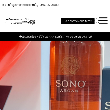
info@antoanette.com
0882 520 500
За професионалисти
Аntoanette - 30 години работим за красотата!