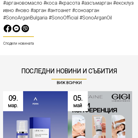
#аргановомасло #коса #красота #азсъмарган #ексклуз
ивно #ново #арган #антоанет #соноарган
#SonoArganBulgaria #SonoOfficial #SonoArganOil
Сподели новината
ПОСЛЕДНИ НОВИНИ И СЪБИТИЯ
ВИЖ ВСИЧКИ
09.
05.
мар.
май