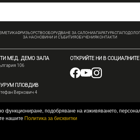
ЗМЕТИКА
ФРИЗЬОРСТВО
ОБОРУДВАНЕ ЗА САЛОНИ
АПАРАТУРА
СПА
ПОДОЛО
ЗА НАС
НОВИНИ И СЪБИТИЯ
ОБУЧЕНИЯ
КОНТАКТИ
ТИ МЕД. ДЕМО ЗАЛА
ОТКРИЙТЕ НИ В СОЦИАЛНИТЕ
България 106
ОУРУМ ПЛОВДИВ
Стефан Веркович 4
емно функциониране, подобряване на изживяването, персон
ате нашите
Политика за бисквитки