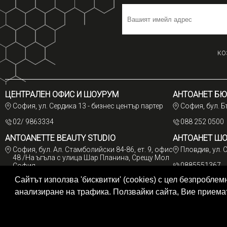
КО
ЦЕНТРАЛЕН ОФИС И ШОУРУМ
АНТОАНЕТ БЮ
София, ул. Сердика 13 - бизнес център партер
София, бул. 
02/ 9863334
088 252 0500
ANTOANETTE BEAUTY STUDIO
АНТОАНЕТ Ш
София, бул. Ал. Стамболийски 84-86, ет. 9, офис
Пловдив, ул. 
48 /На ъгъла с улица Шар Планина, Срещу Мол
0885551367
София
Сайтът използва 'бисквитки' (cookies) с цел безпробл
088 2291877
анализиране на трафика. Ползвайки сайта, Вие прием