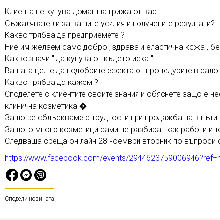
Клиента не купува домашна грижа от вас …
Съжалявате ли за вашите усилия и получените резултати?
Какво трябва да предприемете ?
Ние им желаем само добро , здрава и еластична кожа , без
Какво значи " да купува от където иска "...
Вашата цел е да подобрите ефекта от процедурите в салон
Какво трябва да кажем ?
Споделете с клиентите своите знания и обяснете защо е 
клинична козметика �
Защо се сблъскваме с трудности при продажба на в пъти п
Защото много козметици сами не разбират как работи и т
Следваща среща он лайн 28 ноември вторник по въпроси 
https://www.facebook.com/events/2944623759006946?ref=
Сподели новината