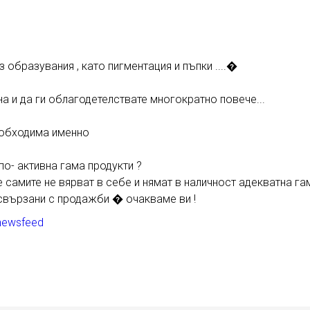
 образувания , като пигментация и пъпки ....�
а и да ги облагодетелствате многократно повече...
необходима именно
о- активна гама продукти ?
е самите не вярват в себе и нямат в наличност адекватна 
свързани с продажби � очакваме ви !
newsfeed