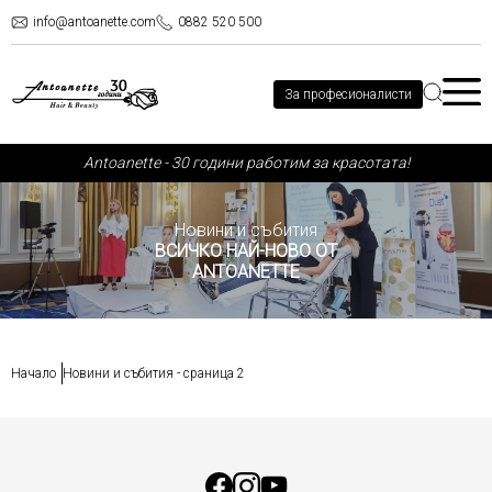
info@antoanette.com
0882 520 500
За професионалисти
Аntoanette - 30 години работим за красотата!
Новини и събития
ВСИЧКО НАЙ-НОВО ОТ
ANTOANETTE
Начало
Новини и събития - сраница 2