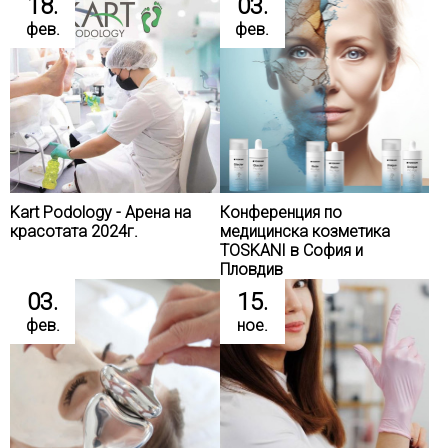
18.
03.
фев.
фев.
Kart Podology - Арена на
Конференция по
красотата 2024г.
медицинска козметика
TOSKANI в София и
Пловдив
03.
15.
фев.
ное.