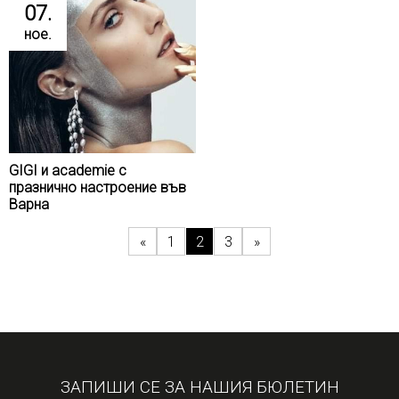
07.
ное.
GIGI и academie с
празнично настроение във
Варна
«
1
2
3
»
ЗАПИШИ СЕ ЗА НАШИЯ БЮЛЕТИН