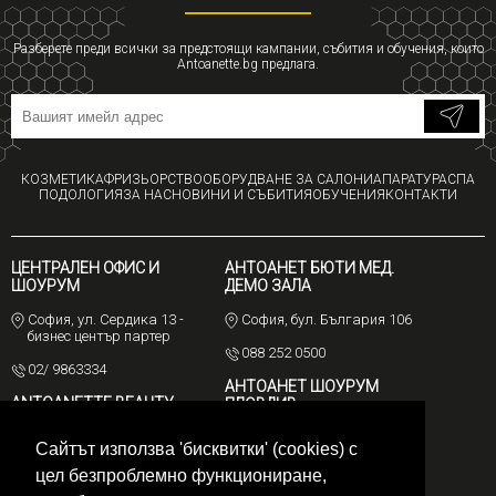
Разберете преди всички за предстоящи кампании, събития и обучения, които
Antoanette.bg предлага.
КОЗМЕТИКА
ФРИЗЬОРСТВО
ОБОРУДВАНЕ ЗА САЛОНИ
АПАРАТУРА
СПА
ПОДОЛОГИЯ
ЗА НАС
НОВИНИ И СЪБИТИЯ
ОБУЧЕНИЯ
КОНТАКТИ
ЦЕНТРАЛЕН ОФИС И
АНТОАНЕТ БЮТИ МЕД.
ШОУРУМ
ДЕМО ЗАЛА
София, ул. Сердика 13 -
София, бул. България 106
бизнес център партер
088 252 0500
02/ 9863334
АНТОАНЕТ ШОУРУМ
ANTOANETTE BEAUTY
ПЛОВДИВ
STUDIO
Пловдив, ул. Стефан
Сайтът използва 'бисквитки' (cookies) с
София, бул. Ал.
Веркович 4
Стамболийски 84-86, ет. 9,
цел безпроблемно функциониране,
офис 48 /На ъгъла с улица
0885551367