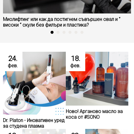
Миолифтинг или как да постигнем съвършен овал и “
високи “ скули без филъри и пластика?
24.
18.
фев.
фев.
Ново! Арганово масло за
коса от #SONO
Dr. Platon - Иновативен уред
за студена плазма